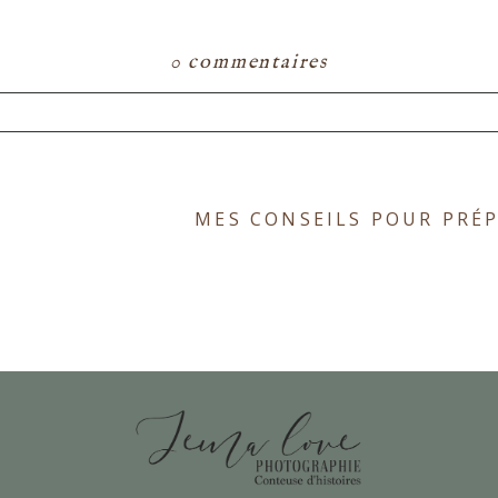
0 commentaires
ou partagé. Les champs marqués d'un astérisque s
MES CONSEILS POUR PRÉ
E