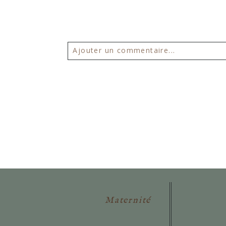
Ajouter un commentaire...
Votre email ne sera
jamais publié 
POSTER VOTRE COMMENTAIR
Maternité