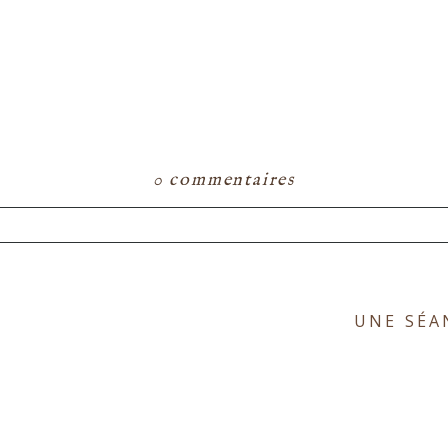
0 commentaires
ou partagé. Les champs marqués d'un astérisque s
UNE SÉA
E