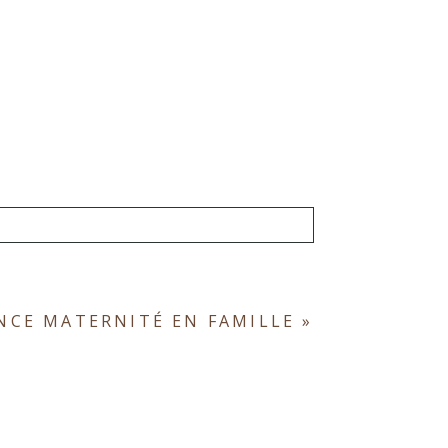
ont obligatoires. *
NCE MATERNITÉ EN FAMILLE
»