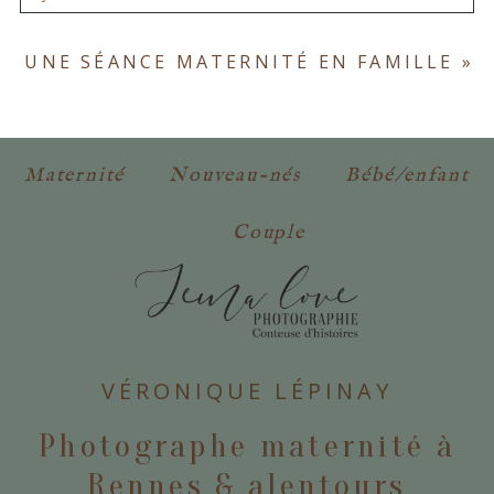
Votre email ne sera
jamais publié ou partagé.
UNE SÉANCE MATERNITÉ EN FAMILLE
»
Les champs marqués d'un astérisque sont
obligatoires. *
Maternité
Nouveau-nés
Bébé/enfant
Couple
POSTER VOTRE COMMENTAIRE
VÉRONIQUE LÉPINAY
Photographe maternité à
Rennes & alentours