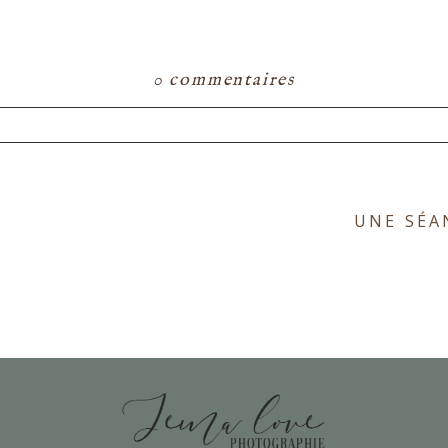
0 commentaires
ou partagé. Les champs marqués d'un astérisque s
UNE SÉA
E