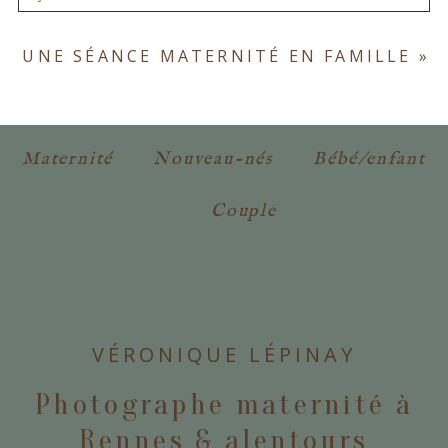
Votre email ne sera
jamais publié ou partagé.
UNE SÉANCE MATERNITÉ EN FAMILLE
»
Les champs marqués d'un astérisque sont
obligatoires. *
Maternité
Nouveau-nés
Bébé/enfant
Couple
POSTER VOTRE COMMENTAIRE
VÉRONIQUE LÉPINAY
Photographe maternité à
Rennes & alentours