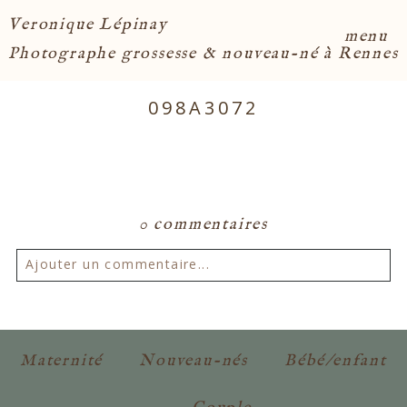
Veronique Lépinay
menu
Photographe grossesse & nouveau-né à Rennes
098A3072
0 commentaires
Ajouter un commentaire...
Votre email ne sera
jamais publié ou partagé.
Les champs marqués d'un astérisque sont
Maternité
Nouveau-nés
Bébé/enfant
obligatoires. *