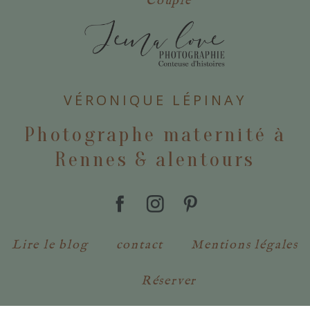
Couple
VÉRONIQUE LÉPINAY
POSTER VOTRE COMMENTAIRE
Photographe maternité à
Rennes & alentours
Lire le blog
contact
Mentions légales
Réserver