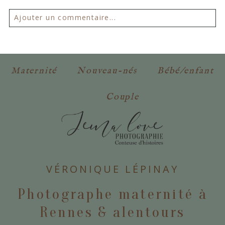
Ajouter un commentaire...
Votre email ne sera
jamais publié ou partagé.
Les champs marqués d'un astérisque sont
Maternité
Nouveau-nés
Bébé/enfant
obligatoires. *
Couple
VÉRONIQUE LÉPINAY
POSTER VOTRE COMMENTAIRE
Photographe maternité à
Rennes & alentours