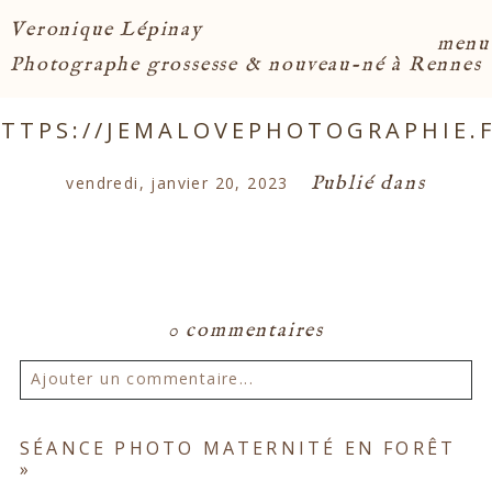
Veronique Lépinay
menu
Photographe grossesse & nouveau-né à Rennes
TTPS://JEMALOVEPHOTOGRAPHIE.
Publié dans
vendredi, janvier 20, 2023
0 commentaires
Ajouter un commentaire...
Votre email ne sera
jamais publié ou partagé.
SÉANCE PHOTO MATERNITÉ EN FORÊT
»
Les champs marqués d'un astérisque sont