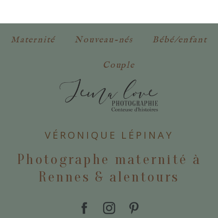
obligatoires. *
Maternité
Nouveau-nés
Bébé/enfant
Couple
POSTER VOTRE COMMENTAIRE
VÉRONIQUE LÉPINAY
Photographe maternité à
Rennes & alentours