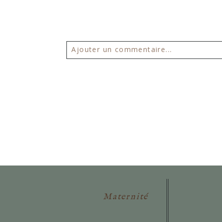
Ajouter un commentaire...
Votre email ne sera
jamais publié 
POSTER VOTRE COMMENTAIR
Maternité