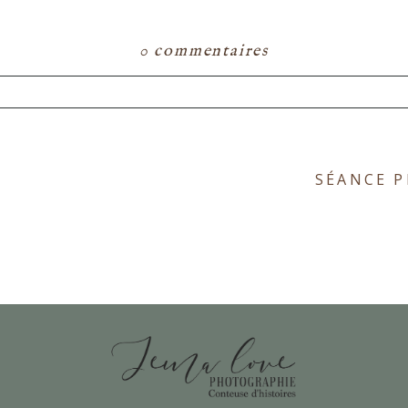
0 commentaires
ou partagé. Les champs marqués d'un astérisque s
SÉANCE 
E