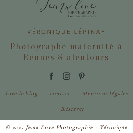
POSTER VOTRE COMMENTAIRE
VÉRONIQUE LÉPINAY
Photographe maternité à
Rennes & alentours
Lire le blog
contact
Mentions légales
Réserver
© 2025 Jema Love Photographie - Véronique