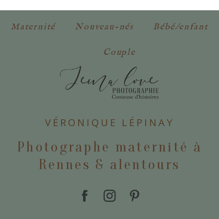
Maternité
Nouveau-nés
Bébé/enfant
Couple
POSTER VOTRE COMMENTAIRE
VÉRONIQUE LÉPINAY
Photographe maternité à
Rennes & alentours