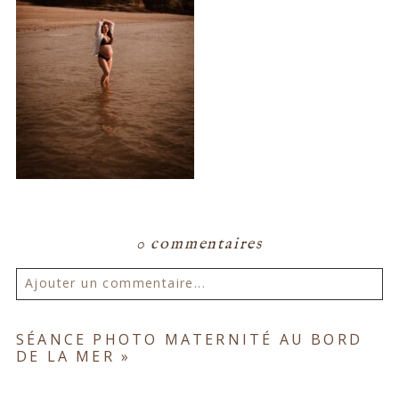
0 commentaires
Ajouter un commentaire...
Votre email ne sera
jamais publié ou partagé.
SÉANCE PHOTO MATERNITÉ AU BORD
DE LA MER
»
Les champs marqués d'un astérisque sont
obligatoires. *