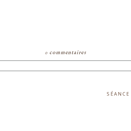
0 commentaires
ou partagé. Les champs marqués d'un astérisque s
SÉANCE
E