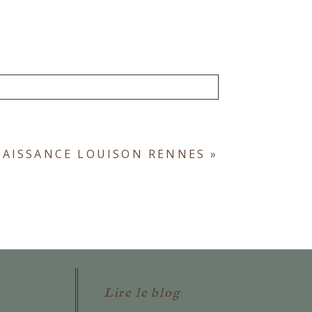
ont obligatoires. *
NAISSANCE LOUISON RENNES
»
Lire le blog