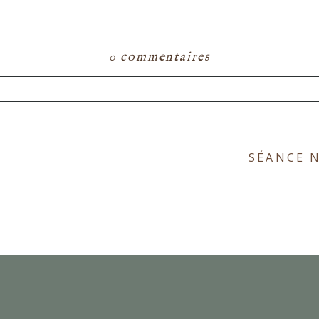
0 commentaires
ou partagé. Les champs marqués d'un astérisque s
SÉANCE 
E