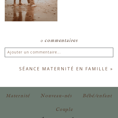
0 commentaires
Ajouter un commentaire...
Votre email ne sera
jamais publié ou partagé.
SÉANCE MATERNITÉ EN FAMILLE
»
Les champs marqués d'un astérisque sont
obligatoires. *
Maternité
Nouveau-nés
Bébé/enfant
Couple