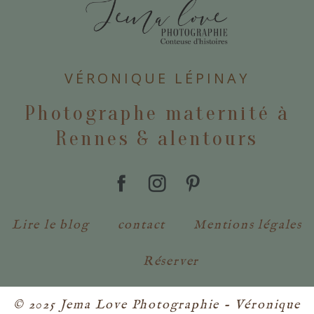
POSTER VOTRE COMMENTAIRE
VÉRONIQUE LÉPINAY
Photographe maternité à
Rennes & alentours
Lire le blog
contact
Mentions légales
Réserver
© 2025 Jema Love Photographie - Véronique