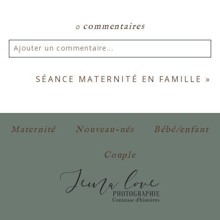
0 commentaires
Ajouter un commentaire...
Votre email ne sera
jamais publié ou partagé.
SÉANCE MATERNITÉ EN FAMILLE
»
Les champs marqués d'un astérisque sont
obligatoires. *
Maternité
Nouveau-nés
Bébé/enfant
Couple
POSTER VOTRE COMMENTAIRE