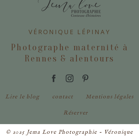
POSTER VOTRE COMMENTAIRE
VÉRONIQUE LÉPINAY
Photographe maternité à
Rennes & alentours
Lire le blog
contact
Mentions légales
Réserver
© 2025 Jema Love Photographie - Véronique