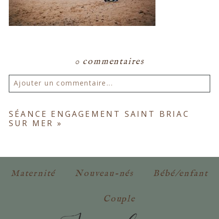
0 commentaires
Ajouter un commentaire...
Votre email ne sera
jamais publié ou partagé.
SÉANCE ENGAGEMENT SAINT BRIAC
SUR MER
»
Les champs marqués d'un astérisque sont
obligatoires. *
Maternité
Nouveau-nés
Bébé/enfant
Couple