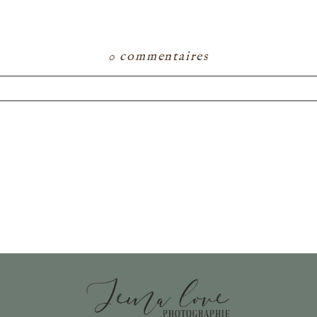
0 commentaires
ou partagé. Les champs marqués d'un astérisque s
E