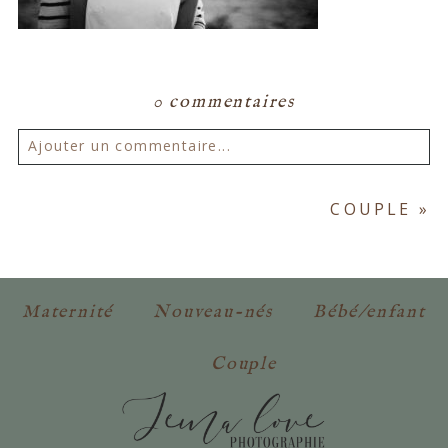
0 commentaires
Ajouter un commentaire...
Votre email ne sera
jamais publié ou partagé.
COUPLE
»
Les champs marqués d'un astérisque sont
obligatoires. *
Maternité
Nouveau-nés
Bébé/enfant
Couple