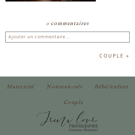
0 commentaires
Ajouter un commentaire...
Votre email ne sera
jamais publié ou partagé.
COUPLE
»
Les champs marqués d'un astérisque sont
obligatoires. *
Maternité
Nouveau-nés
Bébé/enfant
Couple
POSTER VOTRE COMMENTAIRE