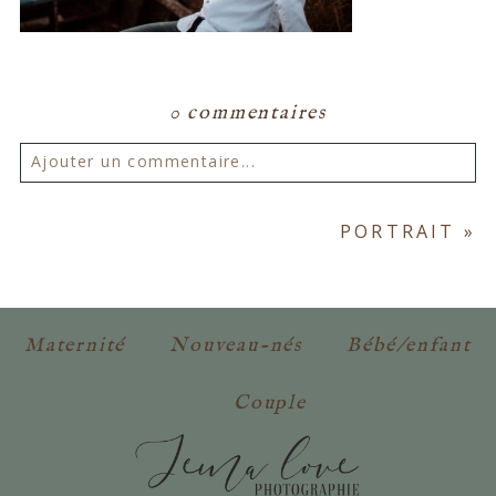
0 commentaires
Ajouter un commentaire...
Votre email ne sera
jamais publié ou partagé.
PORTRAIT
»
Les champs marqués d'un astérisque sont
obligatoires. *
Maternité
Nouveau-nés
Bébé/enfant
Couple