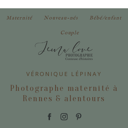
obligatoires. *
Maternité
Nouveau-nés
Bébé/enfant
Couple
POSTER VOTRE COMMENTAIRE
VÉRONIQUE LÉPINAY
Photographe maternité à
Rennes & alentours