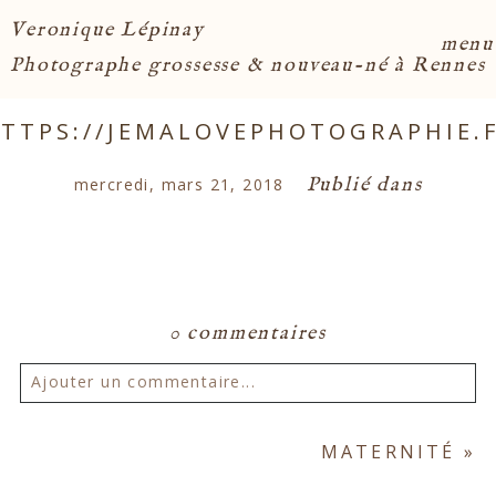
Veronique Lépinay
menu
Photographe grossesse & nouveau-né à Rennes
TTPS://JEMALOVEPHOTOGRAPHIE.
Publié dans
mercredi, mars 21, 2018
0 commentaires
Ajouter un commentaire...
Votre email ne sera
jamais publié ou partagé.
MATERNITÉ
»
Les champs marqués d'un astérisque sont