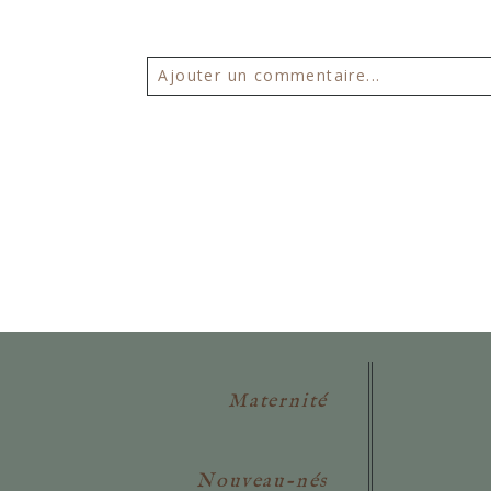
Ajouter un commentaire...
Votre email ne sera
jamais publié 
POSTER VOTRE COMMENTAIR
Maternité
Nouveau-nés