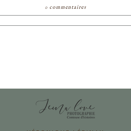
0 commentaires
ou partagé. Les champs marqués d'un astérisque s
E