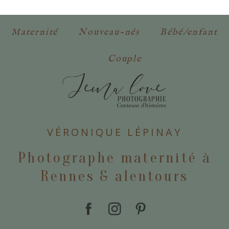
obligatoires. *
Maternité
Nouveau-nés
Bébé/enfant
Couple
POSTER VOTRE COMMENTAIRE
VÉRONIQUE LÉPINAY
Photographe maternité à
Rennes & alentours