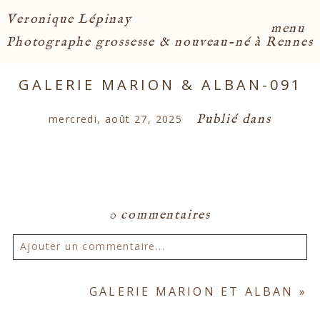
Veronique Lépinay
menu
Photographe grossesse & nouveau-né à Rennes
GALERIE MARION & ALBAN-091
Publié dans
mercredi, août 27, 2025
0 commentaires
Ajouter un commentaire...
Votre email ne sera
jamais publié ou partagé.
GALERIE MARION ET ALBAN
»
Les champs marqués d'un astérisque sont