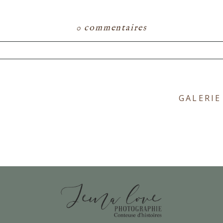
0 commentaires
ou partagé. Les champs marqués d'un astérisque s
GALERIE
E