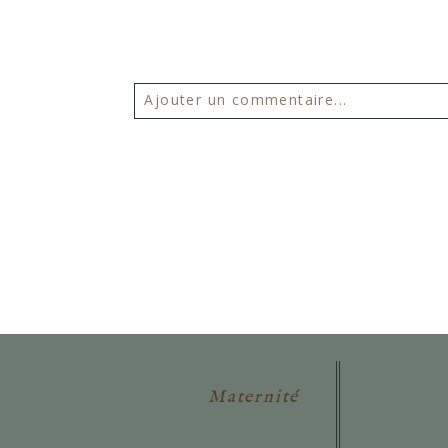
Ajouter un commentaire...
Votre email ne sera
jamais publié 
POSTER VOTRE COMMENTAIR
Maternité