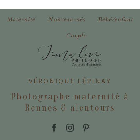
obligatoires. *
Maternité
Nouveau-nés
Bébé/enfant
Couple
POSTER VOTRE COMMENTAIRE
VÉRONIQUE LÉPINAY
Photographe maternité à
Rennes & alentours