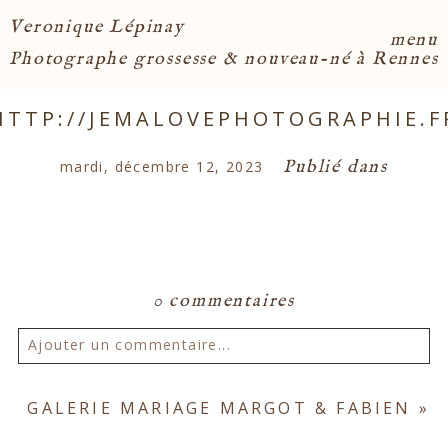
Veronique Lépinay
menu
Photographe grossesse & nouveau-né à Rennes
HTTP://JEMALOVEPHOTOGRAPHIE.F
Publié dans
mardi, décembre 12, 2023
0 commentaires
Ajouter un commentaire...
Votre email ne sera
jamais publié ou partagé.
GALERIE MARIAGE MARGOT & FABIEN
»
Les champs marqués d'un astérisque sont