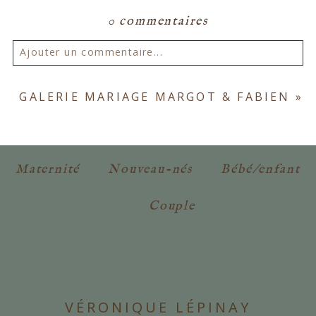
0 commentaires
Ajouter un commentaire...
Votre email ne sera
jamais publié ou partagé.
GALERIE MARIAGE MARGOT & FABIEN
»
Les champs marqués d'un astérisque sont
obligatoires. *
Maternité
Nouveau-nés
Bébé/enfant
Couple
POSTER VOTRE COMMENTAIRE
VÉRONIQUE LÉPINAY