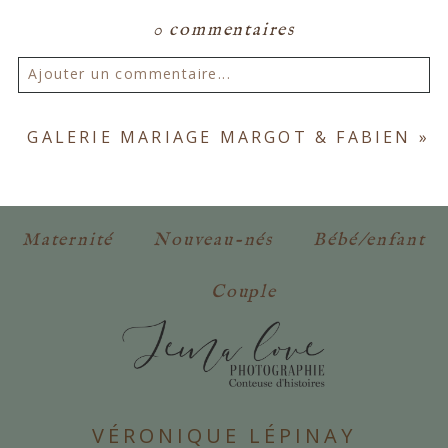
0 commentaires
Ajouter un commentaire...
Votre email ne sera
jamais publié ou partagé.
GALERIE MARIAGE MARGOT & FABIEN
»
Les champs marqués d'un astérisque sont
obligatoires. *
Maternité
Nouveau-nés
Bébé/enfant
Couple
POSTER VOTRE COMMENTAIRE
VÉRONIQUE LÉPINAY