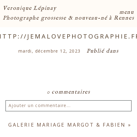
Veronique Lépinay
menu
Photographe grossesse & nouveau-né à Rennes
HTTP://JEMALOVEPHOTOGRAPHIE.F
Publié dans
mardi, décembre 12, 2023
0 commentaires
Ajouter un commentaire...
Votre email ne sera
jamais publié ou partagé.
GALERIE MARIAGE MARGOT & FABIEN
»
Les champs marqués d'un astérisque sont