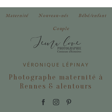
obligatoires. *
Maternité
Nouveau-nés
Bébé/enfant
Couple
POSTER VOTRE COMMENTAIRE
VÉRONIQUE LÉPINAY
Photographe maternité à
Rennes & alentours