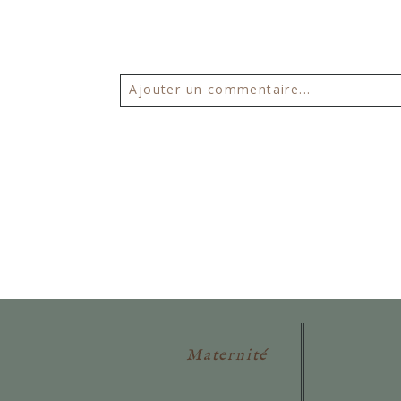
Ajouter un commentaire...
Votre email ne sera
jamais publié 
POSTER VOTRE COMMENTAIR
Maternité