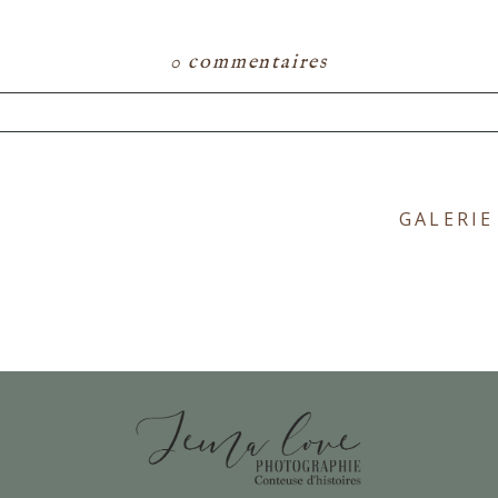
0 commentaires
ou partagé. Les champs marqués d'un astérisque s
GALERIE
E