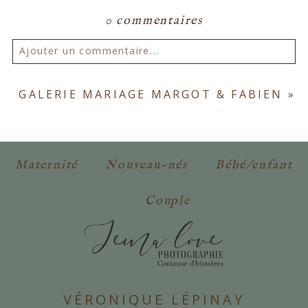
0 commentaires
Ajouter un commentaire...
Votre email ne sera
jamais publié ou partagé.
GALERIE MARIAGE MARGOT & FABIEN
»
Les champs marqués d'un astérisque sont
obligatoires. *
Maternité
Nouveau-nés
Bébé/enfant
Couple
POSTER VOTRE COMMENTAIRE
VÉRONIQUE LÉPINAY