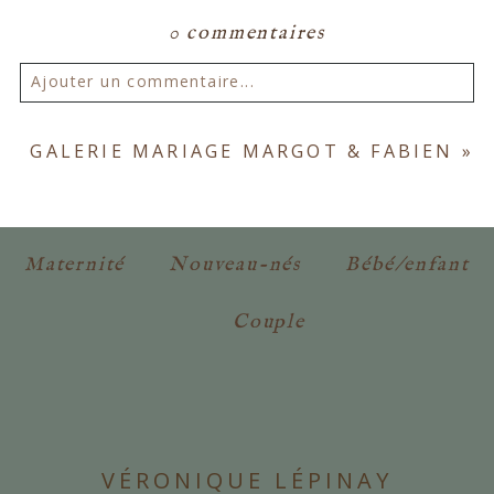
0 commentaires
Ajouter un commentaire...
Votre email ne sera
jamais publié ou partagé.
GALERIE MARIAGE MARGOT & FABIEN
»
Les champs marqués d'un astérisque sont
obligatoires. *
Maternité
Nouveau-nés
Bébé/enfant
Couple
POSTER VOTRE COMMENTAIRE
VÉRONIQUE LÉPINAY