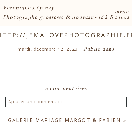
Veronique Lépinay
menu
Photographe grossesse & nouveau-né à Rennes
HTTP://JEMALOVEPHOTOGRAPHIE.F
Publié dans
mardi, décembre 12, 2023
0 commentaires
Ajouter un commentaire...
Votre email ne sera
jamais publié ou partagé.
GALERIE MARIAGE MARGOT & FABIEN
»
Les champs marqués d'un astérisque sont