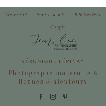
obligatoires. *
Maternité
Nouveau-nés
Bébé/enfant
Couple
POSTER VOTRE COMMENTAIRE
VÉRONIQUE LÉPINAY
Photographe maternité à
Rennes & alentours