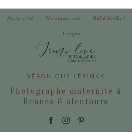
obligatoires. *
Maternité
Nouveau-nés
Bébé/enfant
Couple
POSTER VOTRE COMMENTAIRE
VÉRONIQUE LÉPINAY
Photographe maternité à
Rennes & alentours