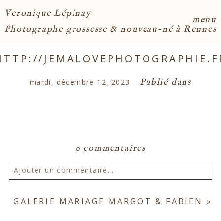
Veronique Lépinay
menu
Photographe grossesse & nouveau-né à Rennes
HTTP://JEMALOVEPHOTOGRAPHIE.F
Publié dans
mardi, décembre 12, 2023
0 commentaires
Ajouter un commentaire...
Votre email ne sera
jamais publié ou partagé.
GALERIE MARIAGE MARGOT & FABIEN
»
Les champs marqués d'un astérisque sont