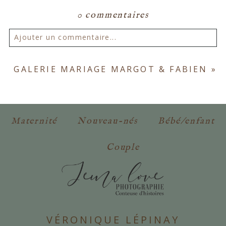
0 commentaires
Ajouter un commentaire...
Votre email ne sera
jamais publié ou partagé.
GALERIE MARIAGE MARGOT & FABIEN
»
Les champs marqués d'un astérisque sont
obligatoires. *
Maternité
Nouveau-nés
Bébé/enfant
Couple
POSTER VOTRE COMMENTAIRE
VÉRONIQUE LÉPINAY