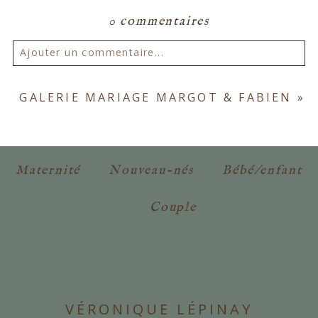
0 commentaires
Ajouter un commentaire...
Votre email ne sera
jamais publié ou partagé.
GALERIE MARIAGE MARGOT & FABIEN
»
Les champs marqués d'un astérisque sont
obligatoires. *
Maternité
Nouveau-nés
Bébé/enfant
Couple
POSTER VOTRE COMMENTAIRE
VÉRONIQUE LÉPINAY