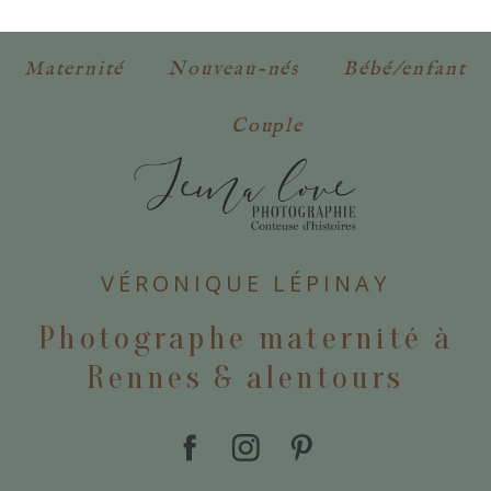
obligatoires. *
Maternité
Nouveau-nés
Bébé/enfant
Couple
POSTER VOTRE COMMENTAIRE
VÉRONIQUE LÉPINAY
Photographe maternité à
Rennes & alentours