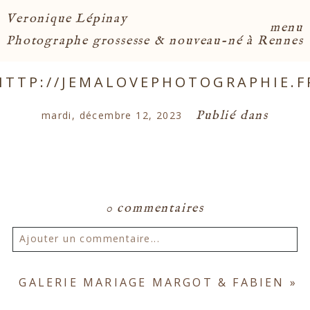
Veronique Lépinay
menu
Photographe grossesse & nouveau-né à Rennes
HTTP://JEMALOVEPHOTOGRAPHIE.F
Publié dans
mardi, décembre 12, 2023
0 commentaires
Ajouter un commentaire...
Votre email ne sera
jamais publié ou partagé.
GALERIE MARIAGE MARGOT & FABIEN
»
Les champs marqués d'un astérisque sont