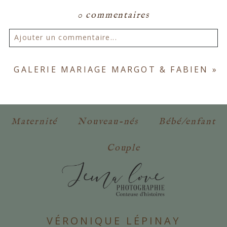
0 commentaires
Ajouter un commentaire...
Votre email ne sera
jamais publié ou partagé.
GALERIE MARIAGE MARGOT & FABIEN
»
Les champs marqués d'un astérisque sont
obligatoires. *
Maternité
Nouveau-nés
Bébé/enfant
Couple
POSTER VOTRE COMMENTAIRE
VÉRONIQUE LÉPINAY