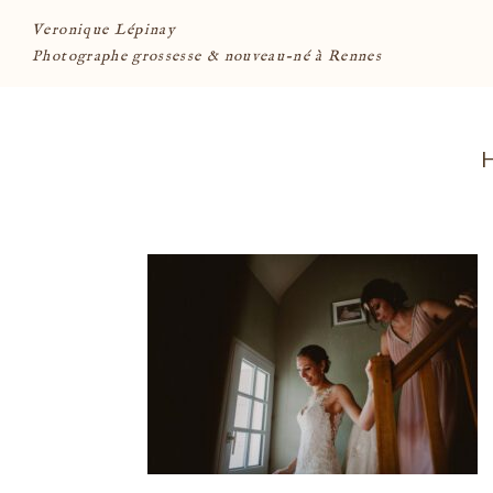
Veronique Lépinay
Photographe grossesse & nouveau-né à Rennes