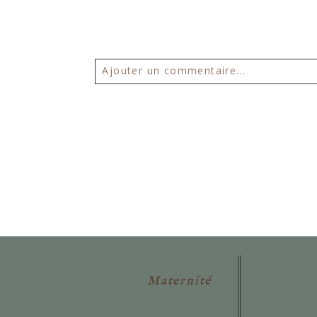
Ajouter un commentaire...
Votre email ne sera
jamais publié 
POSTER VOTRE COMMENTAIR
Maternité