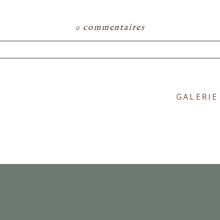
0 commentaires
ou partagé. Les champs marqués d'un astérisque s
GALERIE
E