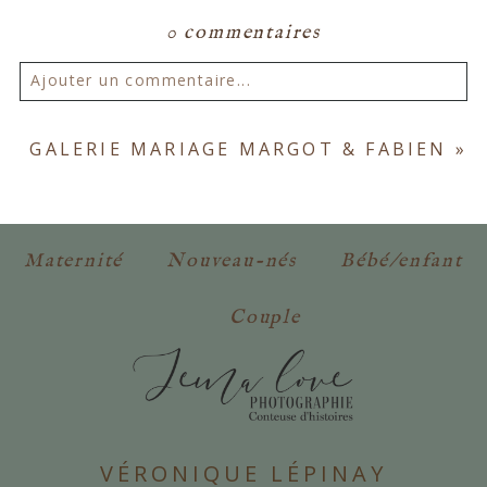
0 commentaires
Ajouter un commentaire...
Votre email ne sera
jamais publié ou partagé.
GALERIE MARIAGE MARGOT & FABIEN
»
Les champs marqués d'un astérisque sont
obligatoires. *
Maternité
Nouveau-nés
Bébé/enfant
Couple
POSTER VOTRE COMMENTAIRE
VÉRONIQUE LÉPINAY