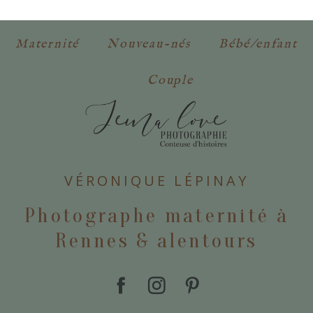
obligatoires. *
Maternité
Nouveau-nés
Bébé/enfant
Couple
POSTER VOTRE COMMENTAIRE
VÉRONIQUE LÉPINAY
Photographe maternité à
Rennes & alentours