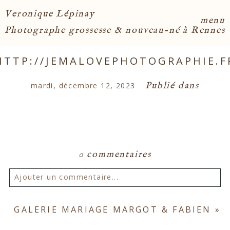
Veronique Lépinay
menu
Photographe grossesse & nouveau-né à Rennes
HTTP://JEMALOVEPHOTOGRAPHIE.F
Publié dans
mardi, décembre 12, 2023
0 commentaires
Ajouter un commentaire...
Votre email ne sera
jamais publié ou partagé.
GALERIE MARIAGE MARGOT & FABIEN
»
Les champs marqués d'un astérisque sont