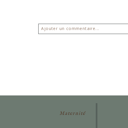
Ajouter un commentaire...
Votre email ne sera
jamais publié 
POSTER VOTRE COMMENTAIR
Maternité