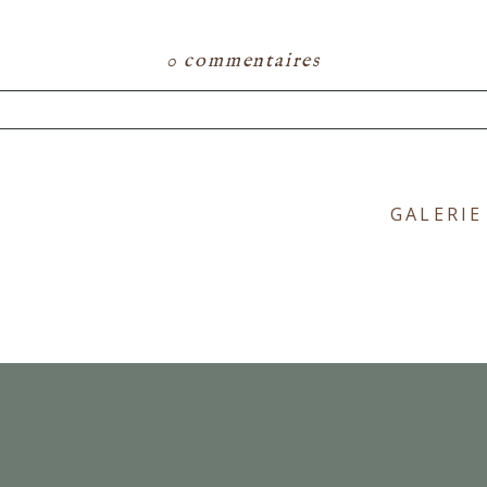
0 commentaires
ou partagé. Les champs marqués d'un astérisque s
GALERIE
E