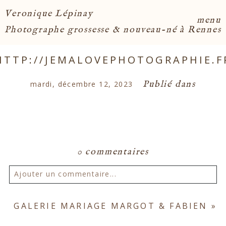
Veronique Lépinay
menu
Photographe grossesse & nouveau-né à Rennes
HTTP://JEMALOVEPHOTOGRAPHIE.F
Publié dans
mardi, décembre 12, 2023
0 commentaires
Ajouter un commentaire...
Votre email ne sera
jamais publié ou partagé.
GALERIE MARIAGE MARGOT & FABIEN
»
Les champs marqués d'un astérisque sont