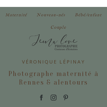
obligatoires. *
Maternité
Nouveau-nés
Bébé/enfant
Couple
POSTER VOTRE COMMENTAIRE
VÉRONIQUE LÉPINAY
Photographe maternité à
Rennes & alentours