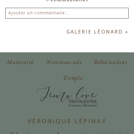
Ajouter un commentaire...
Votre email ne sera
jamais publié ou partagé.
GALERIE LÉONARD
»
Les champs marqués d'un astérisque sont
obligatoires. *
Maternité
Nouveau-nés
Bébé/enfant
Couple
POSTER VOTRE COMMENTAIRE
VÉRONIQUE LÉPINAY