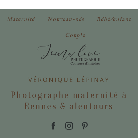
obligatoires. *
Maternité
Nouveau-nés
Bébé/enfant
Couple
POSTER VOTRE COMMENTAIRE
VÉRONIQUE LÉPINAY
Photographe maternité à
Rennes & alentours