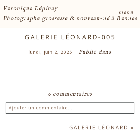
Veronique Lépinay
menu
Photographe grossesse & nouveau-né à Rennes
GALERIE LÉONARD-005
Publié dans
lundi, juin 2, 2025
0 commentaires
Ajouter un commentaire...
Votre email ne sera
jamais publié ou partagé.
GALERIE LÉONARD
»
Les champs marqués d'un astérisque sont