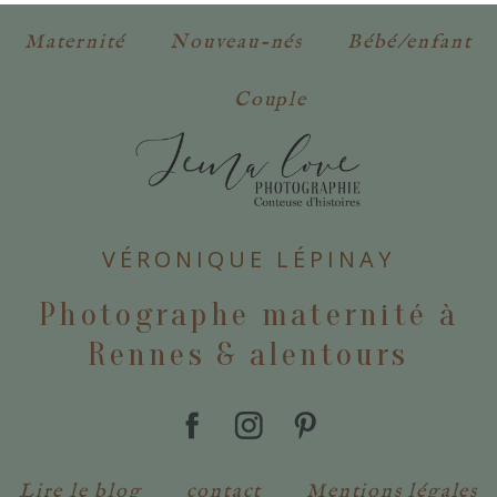
Maternité
Nouveau-nés
Bébé/enfant
Couple
VÉRONIQUE LÉPINAY
Photographe maternité à
Rennes & alentours
Lire le blog
contact
Mentions légales