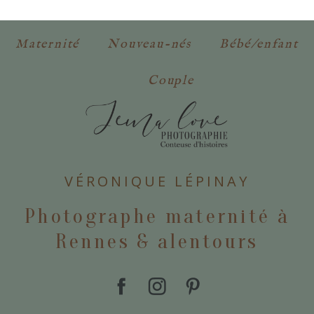
obligatoires. *
Maternité
Nouveau-nés
Bébé/enfant
Couple
POSTER VOTRE COMMENTAIRE
VÉRONIQUE LÉPINAY
Photographe maternité à
Rennes & alentours