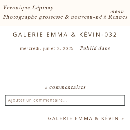
Veronique Lépinay
menu
Photographe grossesse & nouveau-né à Rennes
GALERIE EMMA & KÉVIN-032
Publié dans
mercredi, juillet 2, 2025
0 commentaires
Ajouter un commentaire...
Votre email ne sera
jamais publié ou partagé.
GALERIE EMMA & KÉVIN
»
Les champs marqués d'un astérisque sont