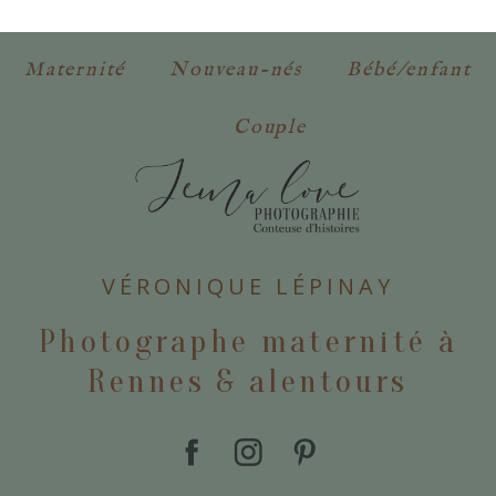
obligatoires. *
Maternité
Nouveau-nés
Bébé/enfant
Couple
POSTER VOTRE COMMENTAIRE
VÉRONIQUE LÉPINAY
Photographe maternité à
Rennes & alentours