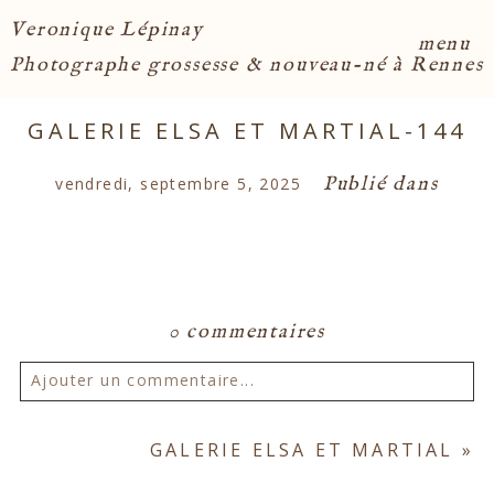
Veronique Lépinay
menu
Photographe grossesse & nouveau-né à Rennes
GALERIE ELSA ET MARTIAL-144
Publié dans
vendredi, septembre 5, 2025
0 commentaires
Ajouter un commentaire...
Votre email ne sera
jamais publié ou partagé.
GALERIE ELSA ET MARTIAL
»
Les champs marqués d'un astérisque sont