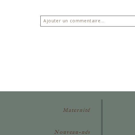
Ajouter un commentaire...
Votre email ne sera
jamais publié 
POSTER VOTRE COMMENTAIR
Maternité
Nouveau-nés