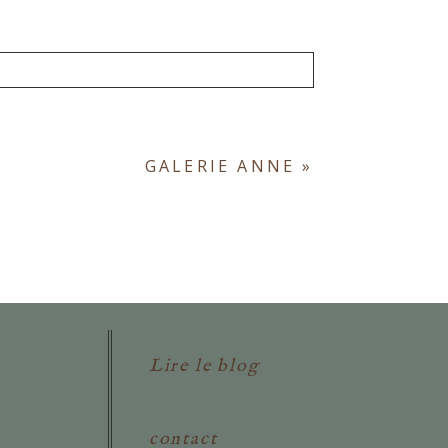
ont obligatoires. *
GALERIE ANNE
»
Lire le blog
contact