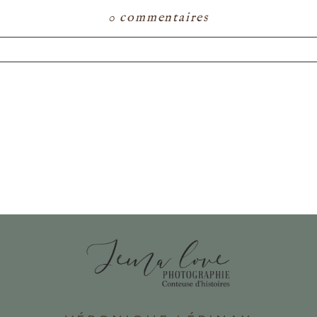
0 commentaires
ou partagé. Les champs marqués d'un astérisque s
E