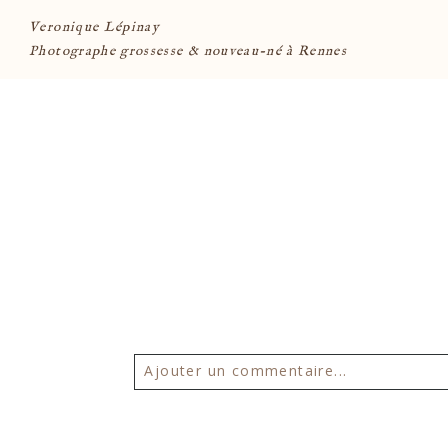
Veronique Lépinay
Photographe grossesse & nouveau-né à Rennes
Ajouter un commentaire...
Votre email ne sera
jamais publié 