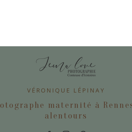
E
VÉRONIQUE LÉPINAY
otographe maternité à Renne
alentours