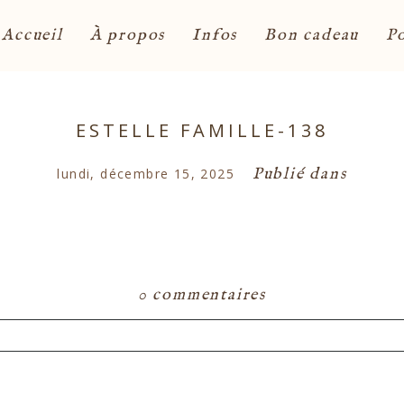
Accueil
À propos
Infos
Bon cadeau
Po
ESTELLE FAMILLE-138
Publié dans
lundi, décembre 15, 2025
0 commentaires
ou partagé. Les champs marqués d'un astérisque s