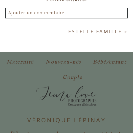
Ajouter un commentaire...
Votre email ne sera
jamais publié ou partagé.
ESTELLE FAMILLE
»
Les champs marqués d'un astérisque sont
obligatoires. *
Maternité
Nouveau-nés
Bébé/enfant
Couple
POSTER VOTRE COMMENTAIRE
VÉRONIQUE LÉPINAY